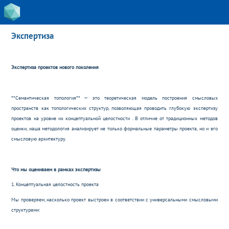
Экспертиза
Экспертиза проектов нового поколения
**Семантическая топология** — это теоретическая модель построения смысловых
пространств как топологических структур, позволяющая проводить глубокую экспертизу
проектов на уровне их концептуальной целостности . В отличие от традиционных методов
оценки, наша методология анализирует не только формальные параметры проекта, но и его
смысловую архитектуру.
Что мы оцениваем в рамках экспертизы
1. Концептуальная целостность проекта
Мы проверяем, насколько проект выстроен в соответствии с универсальными смысловыми
структурами: