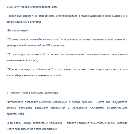
2. Семантическая интероперабельность
Проект оценивается на способность интегрироваться в более широкие информационные и
организационные системы .
Мы анализируем:
**Совместимость понятийного аппарата** — использует ли проект термины, согласованные с
универсальной онтологией из 602 концептов;
**Структурную прозрачность** — можно ли формализовать описание проекта по правилам
математической логики;
**Контекстуальную устойчивость** — сохраняет ли проект смысловую целостность при
масштабировании или изменении условий.
3. Топологическая связность элементов
Методология позволяет выявлять «разрывы» в логике проекта — места, где нарушаются
законы связности, взаимного положения и следования элементов семантического
пространства.
Если связь между элементами нарушена — проект содержит смысловые риски, которые
могут проявиться на этапе реализации.