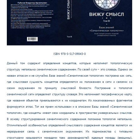
ISBN 978-5-517-09043-0
Данный том содержит определения концептов, которые наполняют топологическую
структуру метаязыка семантическим содержанием. По своей сути – это словарь. Однако он
назван атласом и не случайно. База знаний «Семантическая топология» построена как сеть,
где смысловая сущность концептов определяется их положением в сети и связями со
своим окружением по принципу смысловой близости. Построение и топология
семантической сети определяют структуру словаря. Это напоминает географическую карту,
где названия объектов привязываются к их координатам. Из локализованных фрагментов
формируется атлас. Тот же прием использован и в описании Базы знаний «Семантическая
топология», где концепты имеют свои координаты в пространстве универсальных смыслов.
В основу структурирования семантического содержания положена топология метаязыка.
Отличительной особенностью определений смыслового содержания концептов является их
неразрывная связь с семантическим окружением. Их подмножества с типовыми
структурами называются монадами трех разновидностей: ядерные монады (вершины),