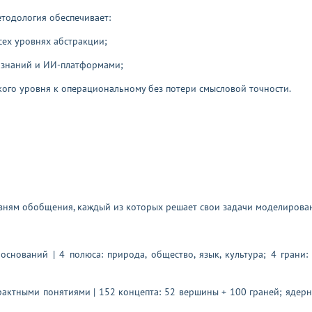
тодология обеспечивает:
сех уровнях абстракции;
и знаний и ИИ-платформами;
кого уровня к операциональному без потери смысловой точности.
вням обобщения, каждый из которых решает свои задачи моделирова
снований | 4 полюса: природа, общество, язык, культура; 4 грани:
трактными понятиями | 152 концепта: 52 вершины + 100 граней; яде