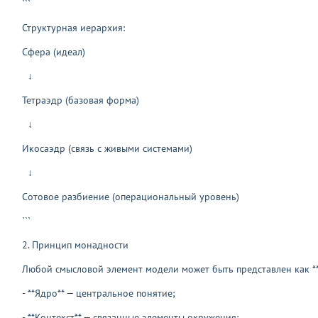
```
Структурная иерархия:
Сфера (идеал)
↓
Тетраэдр (базовая форма)
↓
Икосаэдр (связь с живыми системами)
↓
Сотовое разбиение (операциональный уровень)
```
2. Принцип монадности
Любой смысловой элемент модели может быть представлен как *
- **Ядро** — центральное понятие;
- **Контекст** — связанные элементы окружения;