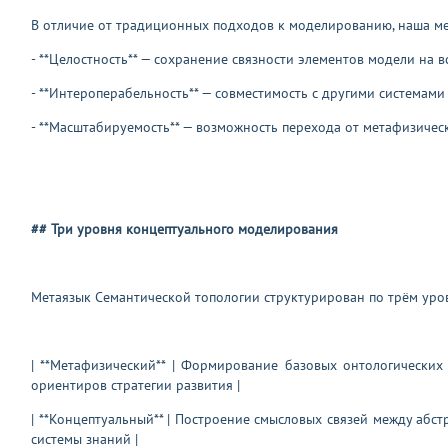
В отличие от традиционных подходов к моделированию, наша ме
- **Целостность** — сохранение связности элементов модели на в
- **Интероперабельность** — совместимость с другими системам
- **Масштабируемость** — возможность перехода от метафизичес
## Три уровня концептуального моделирования
Метаязык Семантической топологии структурирован по трём уро
| **Метафизический** | Формирование базовых онтологических о
ориентиров стратегии развития |
| **Концептуальный** | Построение смысловых связей между абс
системы знаний |