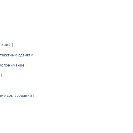
шений |
текстным сдвигам |
ропонимание |
 |
ие согласований |