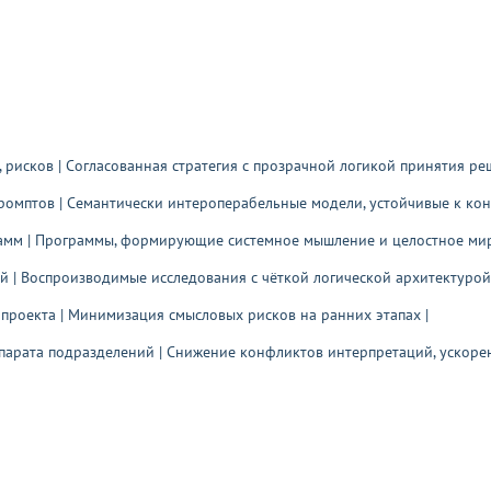
в, рисков | Согласованная стратегия с прозрачной логикой принятия ре
 промптов | Семантически интероперабельные модели, устойчивые к кон
грамм | Программы, формирующие системное мышление и целостное ми
ий | Воспроизводимые исследования с чёткой логической архитектурой
 проекта | Минимизация смысловых рисков на ранних этапах |
парата подразделений | Снижение конфликтов интерпретаций, ускорен