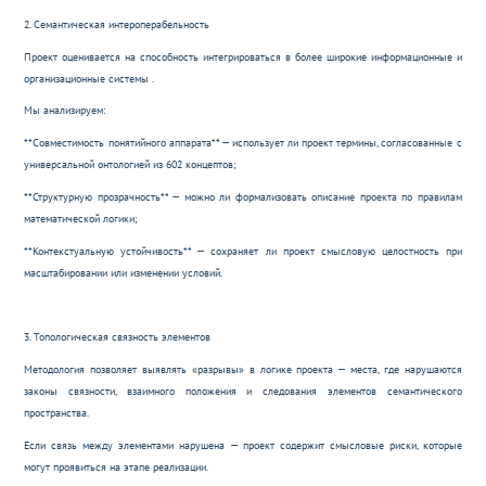
2. Семантическая интероперабельность
Проект оценивается на способность интегрироваться в более широкие информационные и
организационные системы .
Мы анализируем:
**Совместимость понятийного аппарата** — использует ли проект термины, согласованные с
универсальной онтологией из 602 концептов;
**Структурную прозрачность** — можно ли формализовать описание проекта по правилам
математической логики;
**Контекстуальную устойчивость** — сохраняет ли проект смысловую целостность при
масштабировании или изменении условий.
3. Топологическая связность элементов
Методология позволяет выявлять «разрывы» в логике проекта — места, где нарушаются
законы связности, взаимного положения и следования элементов семантического
пространства.
Если связь между элементами нарушена — проект содержит смысловые риски, которые
могут проявиться на этапе реализации.