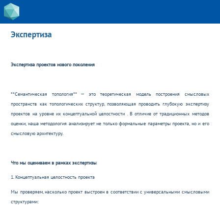
Экспертиза
Экспертиза проектов нового поколения
**Семантическая топология** — это теоретическая модель построения смысловых
пространств как топологических структур, позволяющая проводить глубокую экспертизу
проектов на уровне их концептуальной целостности . В отличие от традиционных методов
оценки, наша методология анализирует не только формальные параметры проекта, но и его
смысловую архитектуру.
Что мы оцениваем в рамках экспертизы
1. Концептуальная целостность проекта
Мы проверяем, насколько проект выстроен в соответствии с универсальными смысловыми
структурами: