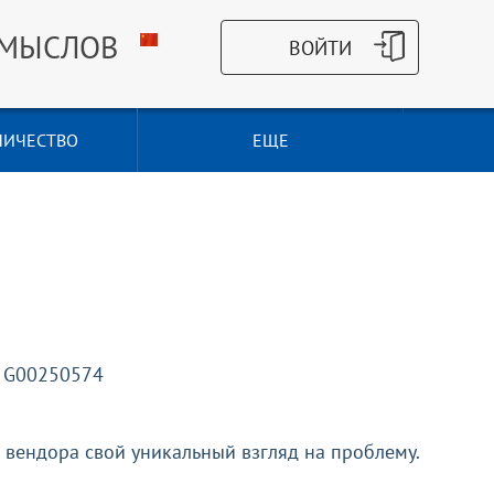
СМЫСЛОВ
НИЧЕСТВО
ЕЩЕ
а: G00250574
 вендора свой уникальный взгляд на проблему.